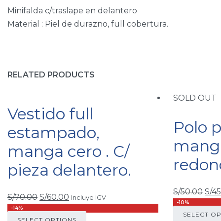
Minifalda c/traslape en delantero
Nosotros
Material : Piel de durazno, full cobertura.
Procesos
Productos
Tienda
Blog
RELATED PRODUCTS
Contacto
SOLD OUT
Soporte
Vestido full
Polo 
estampado,
Términos y condiciones
manga
Delivery y devoluciones
manga cero . C/
Catálogo de productos
redon
pieza delantero.
Company Profile
Portafolio de servicios
S/
50.00
S/
45
S/
70.00
S/
60.00
Incluye IGV
Contacto
-10%
-14%
SELECT O
SELECT OPTIONS