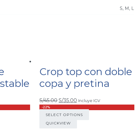
S, M, L
e
Crop top con doble
stable
copa y pretina
S/
45.00
S/
35.00
Incluye IGV
-22%
SELECT OPTIONS
QUICKVIEW