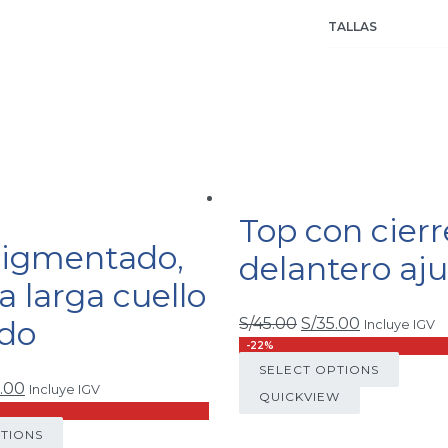
TALLAS
Top con cierr
pigmentado,
delantero aju
 larga cuello
do
S/
45.00
S/
35.00
Incluye IGV
-22%
SELECT OPTIONS
.00
Incluye IGV
QUICKVIEW
PTIONS