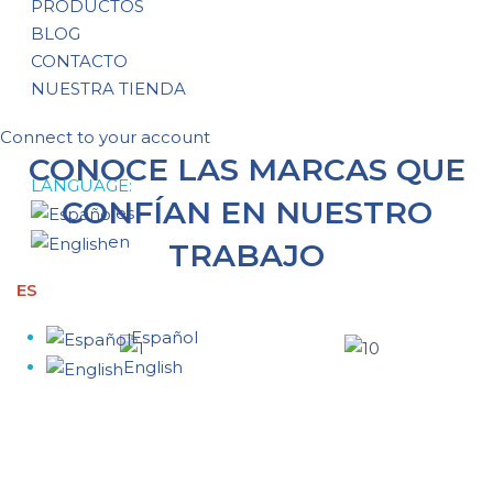
PRODUCTOS
BLOG
CONTACTO
NUESTRA TIENDA
Connect to your account
CONOCE LAS MARCAS QUE
LANGUAGE:
CONFÍAN EN NUESTRO
es
en
TRABAJO
ES
Español
English